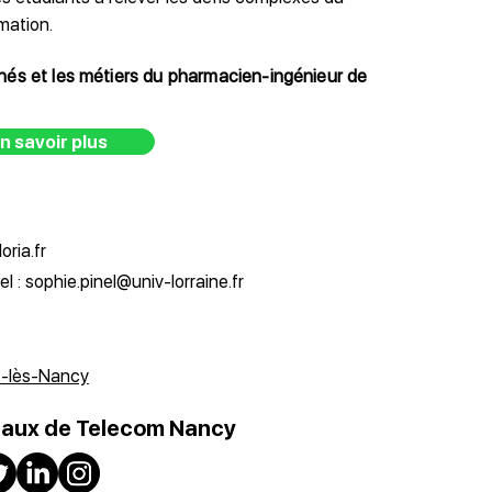
mation.
chés et les métiers du pharmacien-ingénieur de
n savoir plus
oria.fr
l : sophie.pinel@univ-lorraine.fr
rs-lès-Nancy
iaux de Telecom Nancy