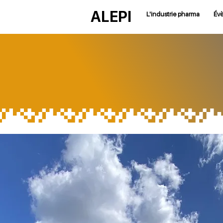
ALEPI
L'industrie pharma
Év