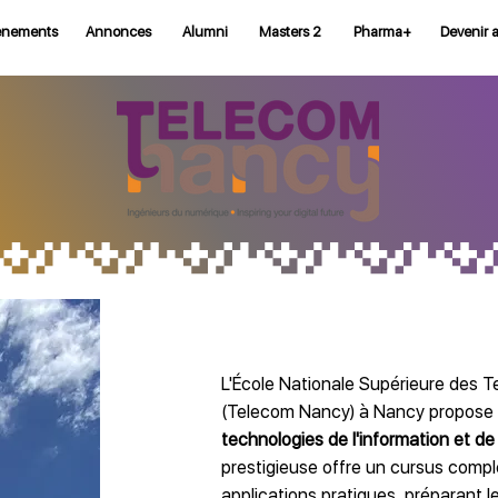
ènements
Annonces
Alumni
Masters 2
Pharma+
Devenir 
L'École Nationale Supérieure des T
(Telecom Nancy) à Nancy propose 
technologies de l'information et d
prestigieuse offre un cursus comple
applications pratiques, préparant l